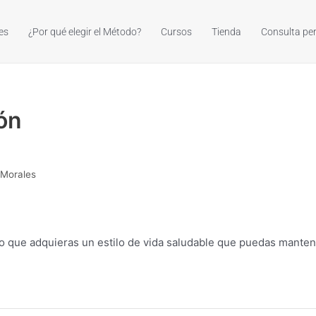
es
¿Por qué elegir el Método?
Cursos
Tienda
Consulta pe
ión
 Morales
no que adquieras un estilo de vida saludable que puedas manten