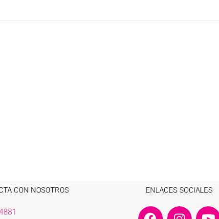
CTA CON NOSOTROS
ENLACES SOCIALES
F
I
Y
4881