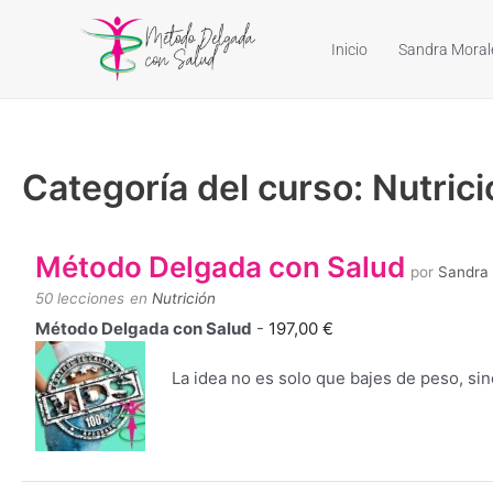
Ir
al
Inicio
Sandra Moral
contenido
Categoría del curso: Nutric
Método Delgada con Salud
por
Sandra
50 lecciones
en
Nutrición
Método Delgada con Salud
-
197,00
€
La idea no es solo que bajes de peso, si