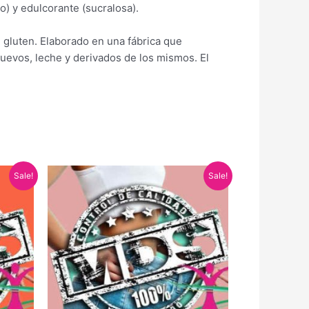
) y edulcorante (sucralosa).
e gluten. Elaborado en una fábrica que
huevos, leche y derivados de los mismos. El
El
El
Sale!
Sale!
precio
precio
original
actual
era:
es:
84,50 €.
74,90 €.