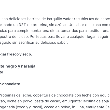
on deliciosas barritas de barquillo wafer recubiertas de chocol
ortando un 32% de proteína, sin azúcar. Un sabor delicioso con 
ectas para complementar una dieta, tomar dos para sustituir u
ostre delicioso. Perfectas para llevar a cualquier lugar, seguir 
uido sin sacrificar su delicioso sabor.
gar fresco y seco.
te negro y naranja
te
n chocolate
roteínas de leche, cobertura de chocolate con leche con edulco
o, leche en polvo, pasta de cacao, emulgente: lecitina de soja y 
ogenada (coco y girasol), cacao en polvo, inulina, emulgente (lec