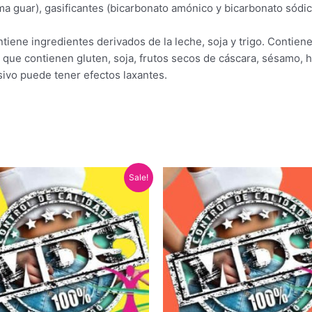
a guar), gasificantes (bicarbonato amónico y bicarbonato sódico
iene ingredientes derivados de la leche, soja y trigo. Contien
s que contienen gluten, soja, frutos secos de cáscara, sésamo, 
vo puede tener efectos laxantes.
El
El
El
El
Sale!
precio
precio
precio
precio
original
actual
original
actual
era:
es:
era:
es:
52,76 €.
48,90 €.
63,96 €.
58,90 €.