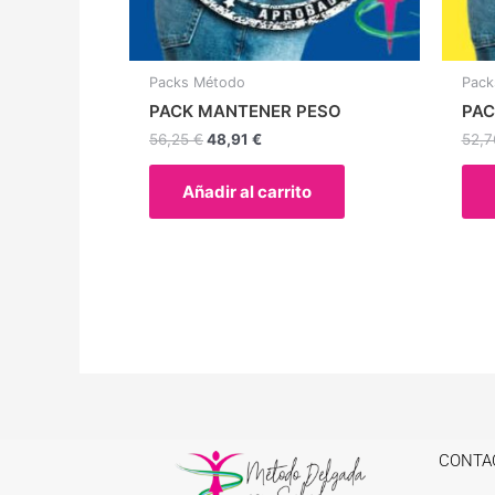
Packs Método
Pack
PACK MANTENER PESO
PAC
56,25
€
48,91
€
52,
Añadir al carrito
CONTA