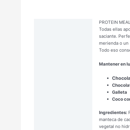
PROTEIN MEAL s
Descripción
Todas ellas ap
saciante. Perf
merienda o un p
Todo eso conseg
Mantener en lu
Chocola
Chocola
Galleta
Coco co
Ingredientes:
P
manteca de caca
vegetal no hidr