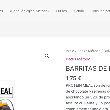
es
¿Por qué elegir el Método?
Cursos
Tienda
Consulta pe
BARRITAS
Inicio
/
Packs Método
/ BAR
DE
Packs Método
PROTEÍNAS
BARRITAS DE 
-
Variadas
1,75
€
cantidad
PROTEIN MEAL son delicio
de chocolate y rellenas d
aportando un 32% de prot
textura crujiente y un po
complementar una dieta, 