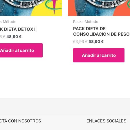
s Método
Packs Método
PACK DIETA DE
K DIETA DETOX II
CONSOLIDACIÓN DE PESO I
76
€
48,90
€
63,96
€
58,90
€
Añadir al carrito
Añadir al carrito
CTA CON NOSOTROS
ENLACES SOCIALES