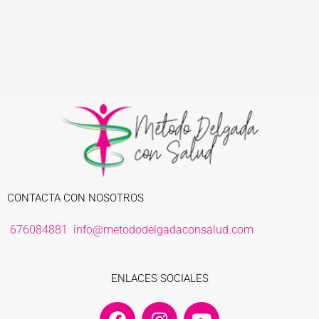
CONTACTA CON NOSOTROS
676084881
info@metododelgadaconsalud.com
ENLACES SOCIALES
F
I
Y